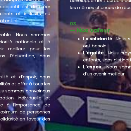
développement durable qui 
objectif est de créer
les mêmes chances de réus
ants et inclusifs, où
tentiel.
03.
— Nos valeur​
rable. Nous sommes
La solidarité :
Nous so
iorité nationale et à
ont besoin.
ir meilleur pour les
L’égalité :
Nous croyo
ns l’éducation, nous
enfants, sans distinct
L’espoir :
Nous somme
d’un avenir meilleur.
alité et d’espoir, nous
ités et offrir à tous les
ous sommes convaincus
ation individuelle et
lic à l’importance de
 maximum de personnes
olidarité en faveur des