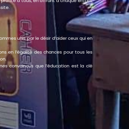
profite à tous, en offrant à chaque enfant
site.
mmes unis par le désir d’aider ceux qui en
ns en l’égalité des chances pour tous les
ion.
s convaincus que l’éducation est la clé