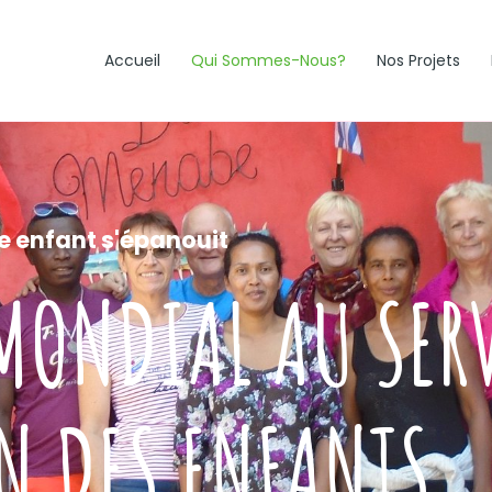
Accueil
Qui Sommes-Nous?
Nos Projets
 enfant s'épanouit
MONDIAL AU SERV
N DES ENFANTS.