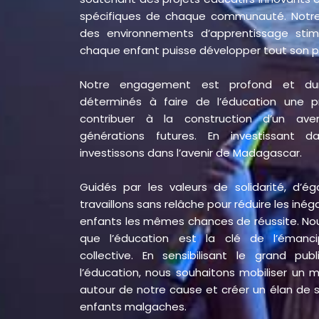
spécifiques de chaque communauté. Notre 
des environnements d’apprentissage stimul
chaque enfant puisse développer tout son po
Notre engagement est profond et du
déterminés à faire de l’éducation une pr
contribuer à la construction d’un aven
générations futures. En investissant da
investissons dans l’avenir de Madagascar.
Guidés par les valeurs de solidarité, d’ég
travaillons sans relâche pour réduire les inégal
enfants les mêmes chances de réussite. N
que l’éducation est la clé de l’émancip
collective. En sensibilisant le grand pub
l’éducation, nous souhaitons mobiliser un
autour de notre cause et créer un élan de s
enfants malgaches.