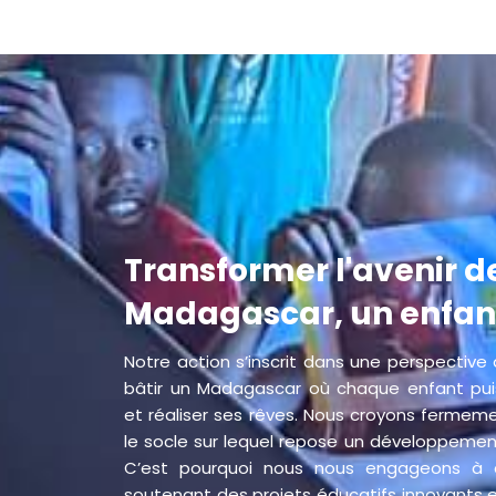
Transformer l'avenir d
Madagascar, un enfant 
Notre action s’inscrit dans une perspective 
bâtir un Madagascar où chaque enfant puis
et réaliser ses rêves. Nous croyons fermem
le socle sur lequel repose un développemen
C’est pourquoi nous nous engageons à ag
soutenant des projets éducatifs innovants 