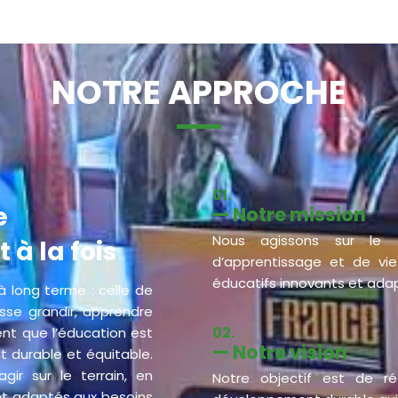
NOTRE APPROCHE​
01.
e
— Notre mission​
Nous agissons sur le t
à la fois
d’apprentissage et de vi
éducatifs innovants et adap
à long terme : celle de
se grandir, apprendre
02.
ent que l’éducation est
— Notre vision​
t durable et équitable.
ir sur le terrain, en
Notre objectif est de ré
et adaptés aux besoins